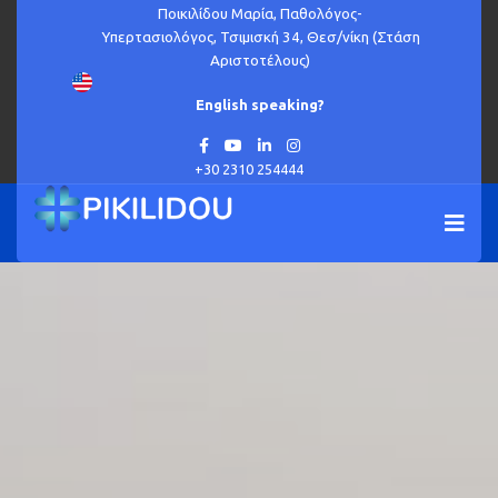
Ποικιλίδου Μαρία, Παθολόγος-
Υπερτασιολόγος, Τσιμισκή 34, Θεσ/νίκη (Στάση
Αριστοτέλους)
English speaking?
+30 2310 254444