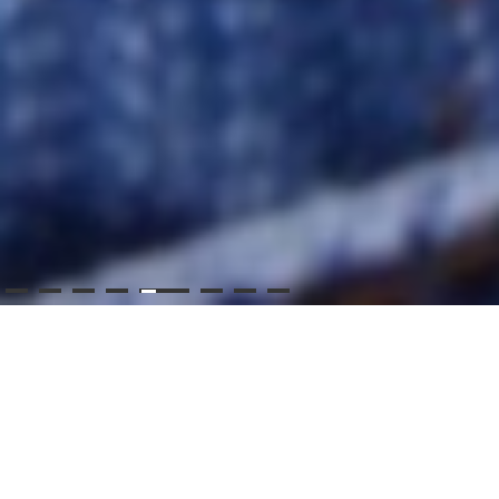
Κλείστε ένα ραντεβού
με τη Γιατρό