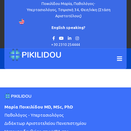
Ποικιλίδου Μαρία, Παθολόγος-
Υπερτασιολόγος, Τσιμισκή 34, Θεσ/νίκη (Στάση
Αριστοτέλους)
English speaking?
Εισάγετε μέρος του τίτλου.
ΦΊΛΤΡΟ
ΚΑΘΑΡΙΣΜΌΣ
Εμφάνιση #
+30 2310 254444
Υπογλυκαιμία
Μαρία Ποικιλίδου MD, MSc, PhD
Παθολόγος - Υπερτασιολόγος
Διδάκτωρ Αριστοτελείου Πανεπιστημίου